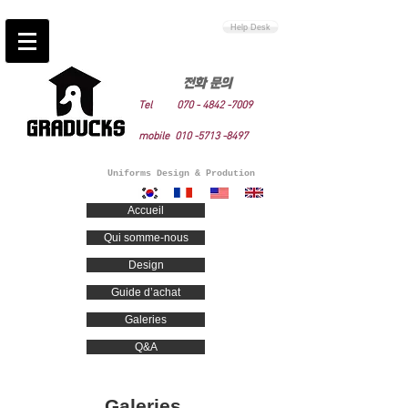
Help Desk
전화 문의
Tel
070 -
4842 -7009
mo
bi
le
010 -5713
-849
7
Uniforms Design & Prodution
Accueil
Qui somme-nous
Design
Guide d’achat
Galeries
Q&A
Galeries