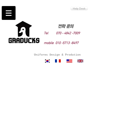
Help Desk
전화 문의
Tel
070 -
4842 -7009
mo
bi
le
010 -5713
-849
7
Uniforms Design & Prodution