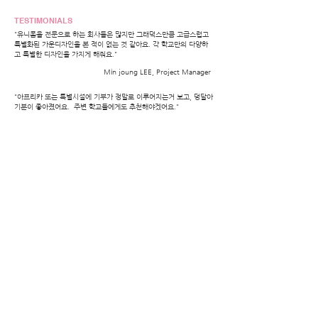
Show More
TESTIMONIALS
"유니폼을 전문으로 하는 회사들은 많지만 그래덕스만큼 고급스럽고
특별화된 가운디자인을 본 적이 없는 것 같아요. 각 학교만의 다양하
고 특별한 디자인을 가지게 해줘요."
Min joung LEE
, Project Manager
"아프리카 또는 특별시설에 기부가 정말로 이루어지는거 보고, 덩달아
기분이 좋아졌어요. 주변 학교들에게도 추천해야겠어요."